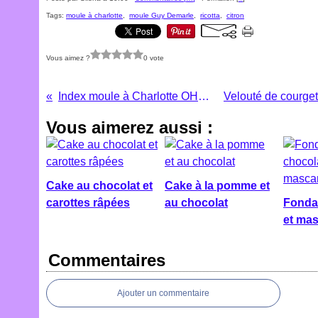
Tags:
moule à charlotte
,
moule Guy Demarle
,
ricotta
,
citron
Vous aimez ?
0 vote
Index moule à Charlotte OHRA
Vous aimerez aussi :
Cake au chocolat et
Cake à la pomme et
carottes râpées
au chocolat
Fonda
et ma
Commentaires
Ajouter un commentaire