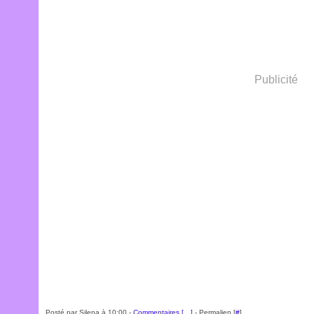
Publicité
Posté par Silena à 10:00 -
Commentaires [
…
]
- Permalien [
#
]