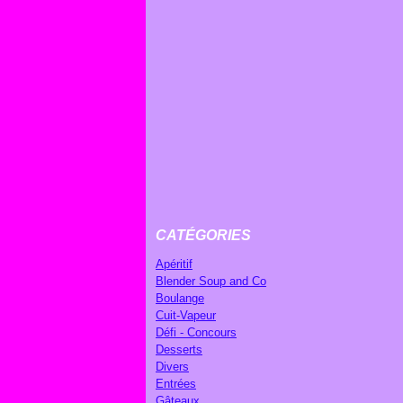
CATÉGORIES
Apéritif
Blender Soup and Co
Boulange
Cuit-Vapeur
Défi - Concours
Desserts
Divers
Entrées
Gâteaux