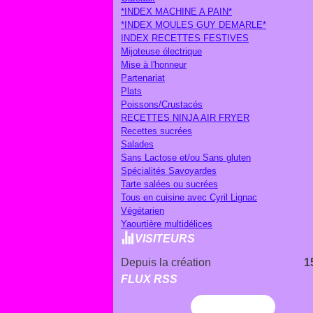
*INDEX MACHINE A PAIN*
*INDEX MOULES GUY DEMARLE*
INDEX RECETTES FESTIVES
Mijoteuse électrique
Mise à l'honneur
Partenariat
Plats
Poissons/Crustacés
RECETTES NINJA AIR FRYER
Recettes sucrées
Salades
Sans Lactose et/ou Sans gluten
Spécialités Savoyardes
Tarte salées ou sucrées
Tous en cuisine avec Cyril Lignac
Végétarien
Yaourtière multidélices
VISITEURS
Depuis la création
1
FLUX RSS
Flux RSS