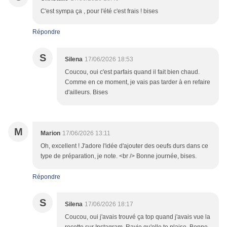
C'est sympa ça , pour l'été c'est frais ! bises
Répondre
S
Silena
17/06/2026 18:53
Coucou, oui c'est parfais quand il fait bien chaud.
Comme en ce moment, je vais pas tarder à en refaire
d'ailleurs. Bises
M
Marion
17/06/2026 13:11
Oh, excellent ! J'adore l'idée d'ajouter des oeufs durs dans ce
type de préparation, je note. <br /> Bonne journée, bises.
Répondre
S
Silena
17/06/2026 18:17
Coucou, oui j'avais trouvé ça top quand j'avais vue la
recette sur Instagram. Ravie qu'elle te plaise. Bonne