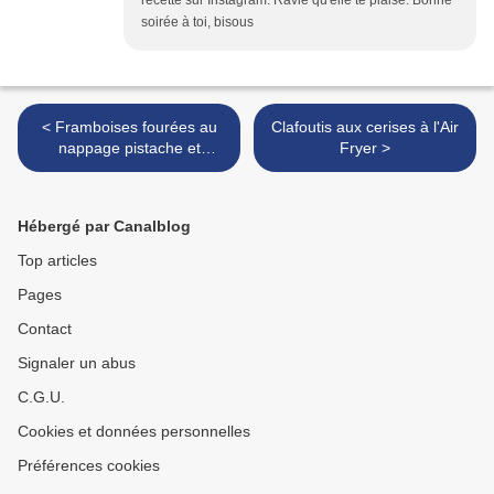
soirée à toi, bisous
< Framboises fourées au
Clafoutis aux cerises à l'Air
nappage pistache et
Fryer >
framboise enrobées de
chocolat
Hébergé par Canalblog
Top articles
Pages
Contact
Signaler un abus
C.G.U.
Cookies et données personnelles
Préférences cookies