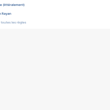
e (littéralement)
im Rayan
 toutes les règles
s les jeux vidéo
us choquant de Rockstar ? - Le scandale BULLY
e plus moche de Steam
du RÊVE tourne au CAUCHEMAR
pendant 8 heures
it… à tort
umiliés par un jeu vidéo
ire - Final Fantasy 8
ti un empire - Age of Empires