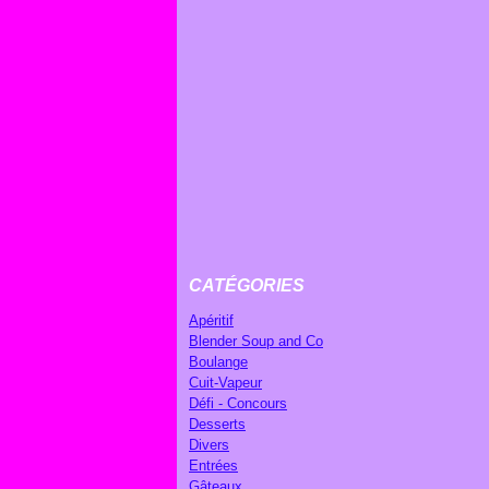
CATÉGORIES
Apéritif
Blender Soup and Co
Boulange
Cuit-Vapeur
Défi - Concours
Desserts
Divers
Entrées
Gâteaux