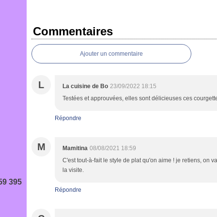
Commentaires
Ajouter un commentaire
L
La cuisine de Bo
23/09/2022 18:15
Testées et approuvées, elles sont délicieuses ces courgette
Répondre
M
Mamitina
08/08/2021 18:59
C'est tout-à-fait le style de plat qu'on aime ! je retiens, on
la visite.
59 395
Répondre