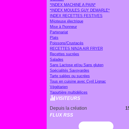
*INDEX MACHINE A PAIN*
*INDEX MOULES GUY DEMARLE*
INDEX RECETTES FESTIVES
Mijoteuse électrique
Mise à l'honneur
Partenariat
Plats
Poissons/Crustacés
RECETTES NINJA AIR FRYER
Recettes sucrées
Salades
Sans Lactose et/ou Sans gluten
Spécialités Savoyardes
Tarte salées ou sucrées
Tous en cuisine avec Cyril Lignac
Végétarien
Yaourtière multidélices
VISITEURS
Depuis la création
1
FLUX RSS
Flux RSS