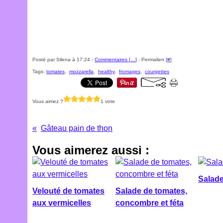
Posté par Silena à 17:24 -
Commentaires [
…
]
- Permalien [
#
]
Tags:
tomates
,
mozzarella
,
healthy
,
fromages
,
courgettes
Vous aimez ?
1 vote
Gâteau pain de thon
Vous aimerez aussi :
Salade
Velouté de tomates
Salade de tomates,
aux vermicelles
concombre et féta