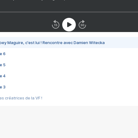
bey Maguire, c'est lui ! Rencontre avec Damien Witecka
e 6
e 5
e 4
e 3
s créatrices de la VF !
e 2
e 1
e Mektoub My Love arrive enfin ! Rencontre avec Shaïn Boumedine et Sal