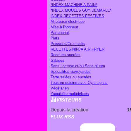
*INDEX MACHINE A PAIN*
*INDEX MOULES GUY DEMARLE*
INDEX RECETTES FESTIVES
Mijoteuse électrique
Mise à l'honneur
Partenariat
Plats
Poissons/Crustacés
RECETTES NINJA AIR FRYER
Recettes sucrées
Salades
Sans Lactose et/ou Sans gluten
Spécialités Savoyardes
Tarte salées ou sucrées
Tous en cuisine avec Cyril Lignac
Végétarien
Yaourtière multidélices
VISITEURS
Depuis la création
1
FLUX RSS
Flux RSS