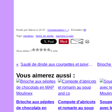
Posté par Silena à 15:37 -
Commentaires [
…
]
- Permalien [
#
]
Tags:
moulinex
,
farine de seigle
,
machine à pain
Vous aimez ?
0 vote
Sauté de dinde aux courgettes et poivrons verts
Vous aimerez aussi :
Brioche aux pépites
Compote d'abricots
Soupe
de chocolats en
et romarin au soup
avec l