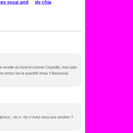
nex soup and
de chia
te recette du livret et comme Charlotte, mon pain
 une erreur sur la quantité d'eau !! Beaucoup
ntérieur...<br /> <br /> Avez-vous une solution ?