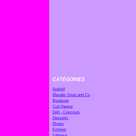
CATÉGORIES
Apéritif
Blender Soup and Co
Boulange
Cuit-Vapeur
Défi - Concours
Desserts
Divers
Entrées
Gâteaux