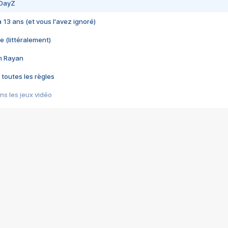
 DayZ
 a 13 ans (et vous l'avez ignoré)
e (littéralement)
im Rayan
 toutes les règles
s les jeux vidéo
us choquant de Rockstar ? - Le scandale BULLY
e plus moche de Steam
du RÊVE tourne au CAUCHEMAR
pendant 8 heures
it… à tort
umiliés par un jeu vidéo
ire - Final Fantasy 8