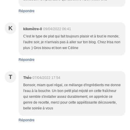
Répondre
K
kilomètre-0
09/04/2022 06:41
C'est le type de plat qui fait toujours plaisir et à tout le monde;
l'autre soir, je n'arrivais pas à aller sur ton blog. Chez Irisa non
plus :) Gros bisou et bon we Céline
Répondre
T
Théo
07/04/2022 17:54
Bonsoir, miam quel régal, ce mélange d'ingrédients me donne
l'eau à la bouche. Un bon petit plat mijoté en cette fraîcheur
qui semble s'installer assez durablement, on apprécie ce
genre de recette, merci pour cette appétissante découverte,
belle soirée à vous
Répondre