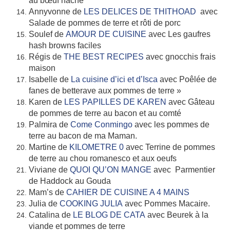
au bœuf haché
Annyvonne de
LES DELICES DE THITHOAD
avec
Salade de pommes de terre et rôti de porc
Soulef de
AMOUR DE CUISINE
avec Les gaufres
hash browns faciles
Régis de
THE BEST RECIPES
avec gnocchis frais
maison
Isabelle de
La cuisine d’ici et d’Isca
avec Poêlée de
fanes de betterave aux pommes de terre »
Karen de
LES PAPILLES DE KAREN
avec Gâteau
de pommes de terre au bacon et au comté
Palmira de
Come Conmingo
avec les pommes de
terre au bacon de ma Maman.
Martine de
KILOMETRE 0
avec Terrine de pommes
de terre au chou romanesco et aux oeufs
Viviane de
QUOI QU’ON MANGE
avec Parmentier
de Haddock au Gouda
Mam’s de
CAHIER DE CUISINE A 4 MAINS
Julia de
COOKING JULIA
avec Pommes Macaire.
Catalina de
LE BLOG DE CATA
avec Beurek à la
viande et pommes de terre