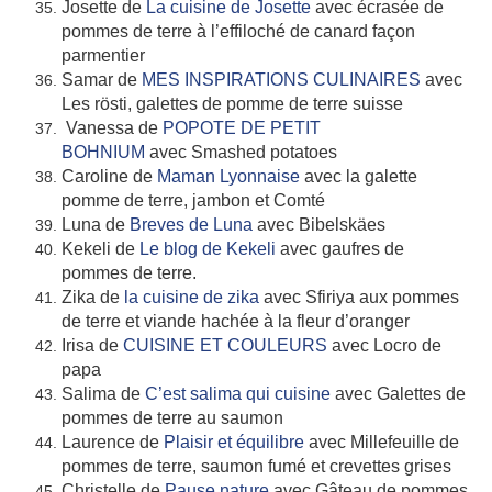
Josette de
La cuisine de Josette
avec écrasée de
pommes de terre à l’effiloché de canard façon
parmentier
Samar de
MES INSPIRATIONS CULINAIRES
avec
Les rösti, galettes de pomme de terre suisse
Vanessa de
POPOTE DE PETIT
BOHNIUM
avec Smashed potatoes
Caroline de
Maman Lyonnaise
avec la galette
pomme de terre, jambon et Comté
Luna de
Breves de Luna
avec Bibelskäes
Kekeli de
Le blog de Kekeli
avec gaufres de
pommes de terre.
Zika de
la cuisine de zika
avec Sfiriya aux pommes
de terre et viande hachée à la fleur d’oranger
Irisa de
CUISINE ET COULEURS
avec Locro de
papa
Salima de
C’est salima qui cuisine
avec Galettes de
pommes de terre au saumon
Laurence de
Plaisir et équilibre
avec Millefeuille de
pommes de terre, saumon fumé et crevettes grises
Christelle de
Pause nature
avec Gâteau de pommes