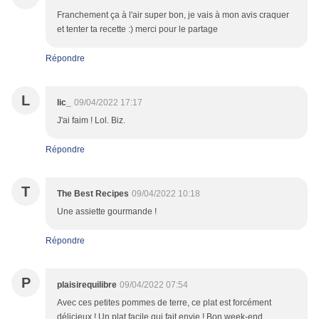
Franchement ça à l'air super bon, je vais à mon avis craquer
et tenter ta recette :) merci pour le partage
Répondre
L
lic_
09/04/2022 17:17
J'ai faim ! Lol. Biz.
Répondre
T
The Best Recipes
09/04/2022 10:18
Une assiette gourmande !
Répondre
P
plaisirequilibre
09/04/2022 07:54
Avec ces petites pommes de terre, ce plat est forcément
délicieux ! Un plat facile qui fait envie ! Bon week-end