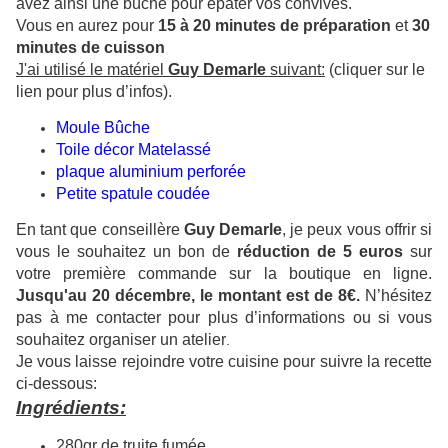
avez ainsi une bûche pour épater vos convives.
Vous en aurez pour
15 à 20 minutes de préparation
et
30
minutes de cuisson
J'ai utilisé le matériel
Guy Demarle
suivant:
(cliquer sur le
lien pour plus d’infos).
Moule
Bûche
Toile décor Matelas
sé
plaque aluminium perforée
Petite spatule coudée
En tant que conseillère
Guy Demarle
, je peux vous offrir si
vous le souhaitez un bon de
réduction de 5 euros
sur
votre première commande sur la boutique en ligne.
Jusqu'au 20 décembre, le montant est de 8€.
N’hésitez
pas à me contacter pour plus d’informations ou si vous
souhaitez organiser un atelier
.
J
e vous laisse rejoindre votre cuisine pour suivre la recette
ci-dessous:
Ingrédients:
280gr de truite fumée