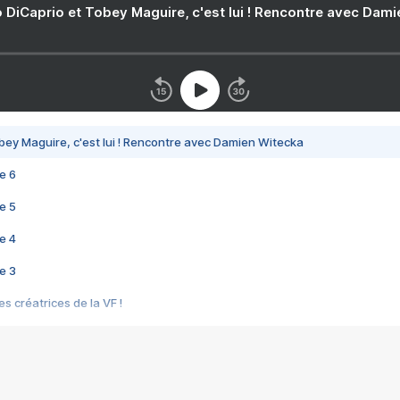
 DiCaprio et Tobey Maguire, c'est lui ! Rencontre avec Dam
bey Maguire, c'est lui ! Rencontre avec Damien Witecka
e 6
e 5
e 4
e 3
s créatrices de la VF !
e 2
e 1
e Mektoub My Love arrive enfin ! Rencontre avec Shaïn Boumedine et Sal