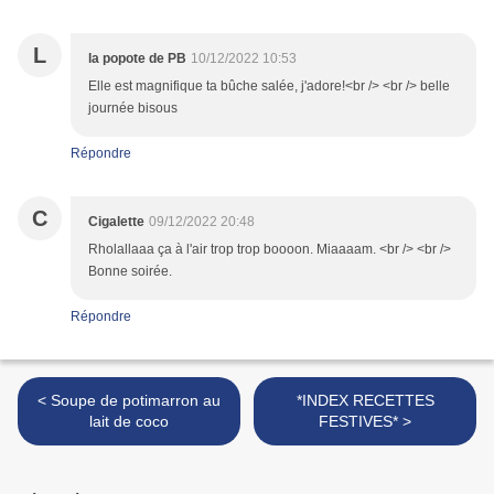
L
la popote de PB
10/12/2022 10:53
Elle est magnifique ta bûche salée, j'adore!<br /> <br /> belle
journée bisous
Répondre
C
Cigalette
09/12/2022 20:48
Rholallaaa ça à l'air trop trop boooon. Miaaaam. <br /> <br />
Bonne soirée.
Répondre
< Soupe de potimarron au
*INDEX RECETTES
lait de coco
FESTIVES* >