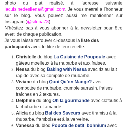
photo du plat réalisé, à l'adresse suivante
lacuisinedesilena@gmail.com
. Je vous mettrai à l'honneur
sur le blog. Vous pouvez aussi me mentionner sur
Instagram (
@silena73
)
N'hésitez pas à vous abonner à la newsletter pour être
averti de chaque publication.
Je vous laisse
retrouver ci-dessous la
liste des
participants
avec le titre de leur recette.
Christelle
du blog
La Cuisine de Poupoule
avec
gâteau moelleux à la rhubarbe et aux fraises.
Nessa
du blog
Baking with Nessa
avec riz au lait
rapide avec sa compote de rhubarbe.
Viviane
du blog
Quoi Qu’on Mange?
avec
compotée de rhubarbe, crumble sarrasin, fraises
fraîches en 2 textures.
Delphine
du blog
Oh la gourmande
avec clafoutis à
la rhubarbe et amande.
Alicia
du blog
Bal des Saveurs
avec tiramisu à la
rhubarbe, framboise et à la verveine.
Vanessa
du blog
Popote de petit_bohnium
avec