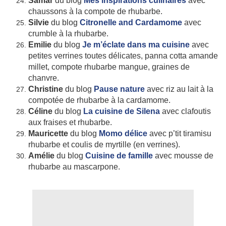
Samar
du blog
Mes inspirations culinaires
avec
chaussons à la compote de rhubarbe.
Silvie
du blog
Citronelle and Cardamome
avec
crumble à la rhubarbe.
Emilie
du blog
Je m’éclate dans ma cuisine
avec
petites verrines toutes délicates, panna cotta amande
millet, compote rhubarbe mangue, graines de
chanvre.
Christine
du blog
Pause nature
avec riz au lait à la
compotée de rhubarbe à la cardamome.
Céline
du blog
La cuisine de Silena
avec clafoutis
aux fraises et rhubarbe.
Mauricette
du blog
Momo délice
avec p’tit tiramisu
rhubarbe et coulis de myrtille (en verrines).
Amélie
du blog
Cuisine de famille
avec mousse de
rhubarbe au mascarpone.