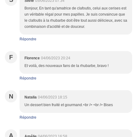
Silvie
05/06/2023 07:34
Bonjour, En tant qu'amatrice de clafoutis, celui aux cerises est
un véritable régal pour mes papilles. Je suis convaincue que
le clafoutis à la rhubarbe doit être tout aussi délicieux, avec sa
combinaison d'acidité et de douceur.
Répondre
F
Florence
04/06/2023 20:24
Et voilà, des nouveaux fans de la rhubarbe, bravo !
Répondre
N
Natalia
04/06/2023 18:15
Un dessert bien fruité et gourmand.<br /> <br /> Bises
Répondre
A
Amélie
04/06/2023 16:58