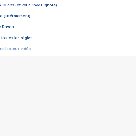
 a 13 ans (et vous l'avez ignoré)
e (littéralement)
im Rayan
 toutes les règles
s les jeux vidéo
us choquant de Rockstar ? - Le scandale BULLY
e plus moche de Steam
du RÊVE tourne au CAUCHEMAR
pendant 8 heures
it… à tort
umiliés par un jeu vidéo
ire - Final Fantasy 8