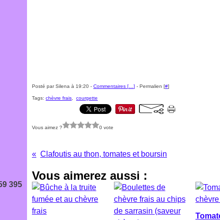
Posté par Silena à 19:20 -
Commentaires [
…
]
- Permalien [
#
]
Tags:
chèvre frais
,
courgette
Vous aimez ?
0 vote
Clafoutis au thon, tomates et boursin
Vous aimerez aussi :
59 395
Tomate