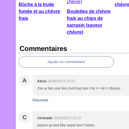
Bûche à la truite
chèvre
fumée et au chèvre
Boulettes de chèvre
frais
frais au chips de
sarrasin (saveur
chèvre)
Commentaires
Ajouter un commentaire
A
Alicia
06/08/2023 14:55
J'en ai fais une fois c'est trop bon !<br /> <br /> Bisous
Répondre
C
christalie
02/08/2023 16:37
j'adore ça doit être super bon !! bises