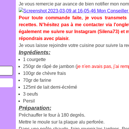
Je vous remercie par avance de bien notifier mon nom
Pour toute commande faite, je vous transmets 
recettes. N'hésitez pas à me contacter via l'ongl
également me suivre sur Instagram (Silena73) et m
répondrais avec plaisir.
J
e vous laisse rejoindre votre cuisine pour suivre la r
Ingrédients:
1 courgette
250gr de râpé de jambon (
je n'en avais pas, j'ai r
100gr de chèvre frais
70gr de farine
125ml de lait demi-écrémé
3 oeufs
Persil
Préparation:
Préchauffer le four à 180 degrés.
Mettre le moule sur la plaque alu perforée.
Dans une poêle chaude, faire revenir les lardons. Pe