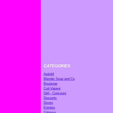
CATÉGORIES
Apéritif
Blender Soup and Co
Boulange
Cuit-Vapeur
Défi - Concours
Desserts
Divers
Entrées
Gâteaux