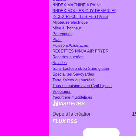
*INDEX MACHINE A PAIN*
*INDEX MOULES GUY DEMARLE*
INDEX RECETTES FESTIVES
Mijoteuse électrique
Mise à l'honneur
Partenariat
Plats
Poissons/Crustacés
RECETTES NINJA AIR FRYER
Recettes sucrées
Salades
Sans Lactose et/ou Sans gluten
Spécialités Savoyardes
Tarte salées ou sucrées
Tous en cuisine avec Cyril Lignac
Végétarien
Yaourtière multidélices
VISITEURS
Depuis la création
1
FLUX RSS
Flux RSS