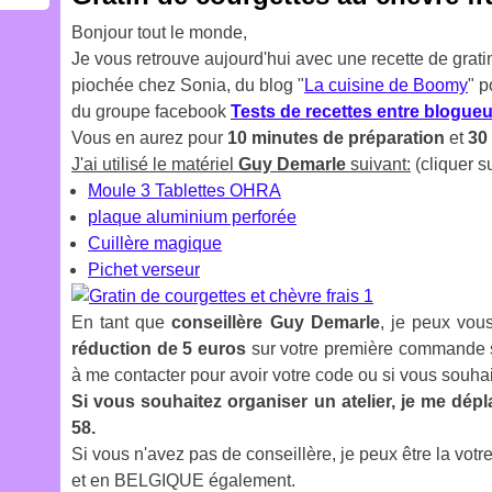
Bonjour tout le monde,
Je vous retrouve aujourd'hui avec une recette de gratin
piochée chez Sonia, du blog "
La cuisine de Boomy
" p
du groupe facebook
Tests de recettes entre blogueu
Vous en aurez pour
10 minutes de préparation
et
30 
J'ai utilisé le matériel
Guy Demarle
suivant:
(cliquer su
Moule 3 Tablettes OHRA
plaque aluminium perforée
Cuillère magique
Pichet verseur
En tant que
conseillère
Guy Demarle
, je peux vous
réduction de 5 euros
sur votre première commande su
à me contacter pour avoir votre code ou si vous souhai
Si vous souhaitez organiser un atelier, je me dép
58.
Si vous n'avez pas de conseillère, je peux être la v
et en BELGIQUE également.