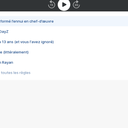
nsformé l’ennui en chef-d’œuvre
 DayZ
 a 13 ans (et vous l'avez ignoré)
e (littéralement)
im Rayan
 toutes les règles
s les jeux vidéo
us choquant de Rockstar ? - Le scandale BULLY
e plus moche de Steam
du RÊVE tourne au CAUCHEMAR
pendant 8 heures