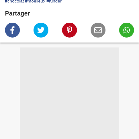
#chocolat
#moelleux
#Kinder
Partager