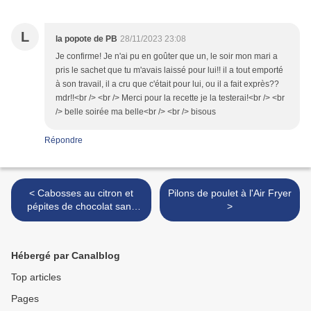
L
la popote de PB
28/11/2023 23:08
Je confirme! Je n'ai pu en goûter que un, le soir mon mari a
pris le sachet que tu m'avais laissé pour lui!! il a tout emporté
à son travail, il a cru que c'était pour lui, ou il a fait exprès??
mdr!!<br /> <br /> Merci pour la recette je la testerai!<br /> <br
/> belle soirée ma belle<br /> <br /> bisous
Répondre
< Cabosses au citron et
Pilons de poulet à l'Air Fryer
pépites de chocolat sans
>
gluten
Hébergé par Canalblog
Top articles
Pages