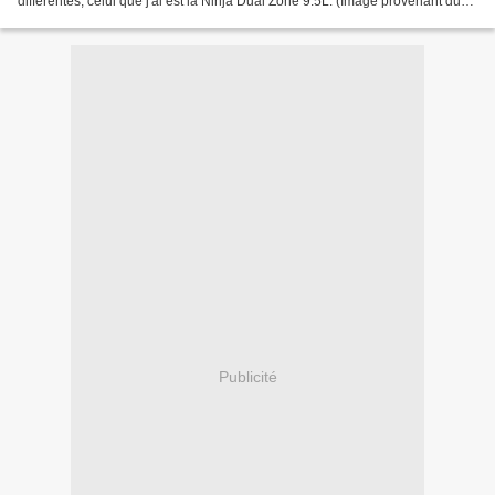
différentes, celui que j'ai est la Ninja Dual Zone 9.5L. (Image provenant du
Site Ninjakitchen.) Pour...
Publicité