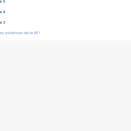
e 5
e 4
e 3
s créatrices de la VF !
e 2
e 1
e Mektoub My Love arrive enfin ! Rencontre avec Shaïn Boumedine et Sal
i : après Toni en famille
elle réalise le bouleversant Dites lui que je l'aime
ais ! Rencontre autour de Vie privée de Rebecca Zlotowski
 de Marguerite, Grave... Rencontre avec Ella Rumpf
 Les Rêveurs, un film intime sur la santé mentale
a avec un film sur le mouvement des Gilets jaunes