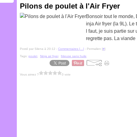
Pilons de poulet à l'Air Fryer
Bonsoir tout le monde, D
inja Air fryer (la 9L). 
l faut, je suis partie sur
regrette pas. La viande 
Posté par Silena à 20:12 -
Commentaires [
…
]
- Permalien [
#
]
Tags:
poulet
,
Ninja air fryer
,
friteuse sans huile
Vous aimez ?
0 vote