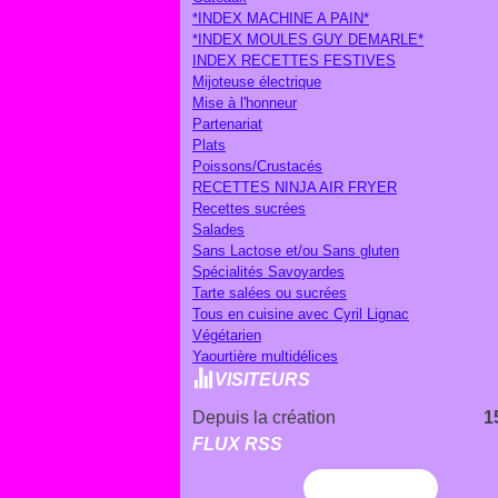
*INDEX MACHINE A PAIN*
*INDEX MOULES GUY DEMARLE*
INDEX RECETTES FESTIVES
Mijoteuse électrique
Mise à l'honneur
Partenariat
Plats
Poissons/Crustacés
RECETTES NINJA AIR FRYER
Recettes sucrées
Salades
Sans Lactose et/ou Sans gluten
Spécialités Savoyardes
Tarte salées ou sucrées
Tous en cuisine avec Cyril Lignac
Végétarien
Yaourtière multidélices
VISITEURS
Depuis la création
1
FLUX RSS
Flux RSS