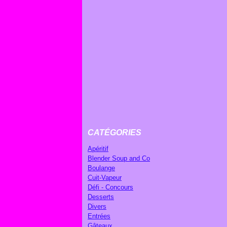
CATÉGORIES
Apéritif
Blender Soup and Co
Boulange
Cuit-Vapeur
Défi - Concours
Desserts
Divers
Entrées
Gâteaux