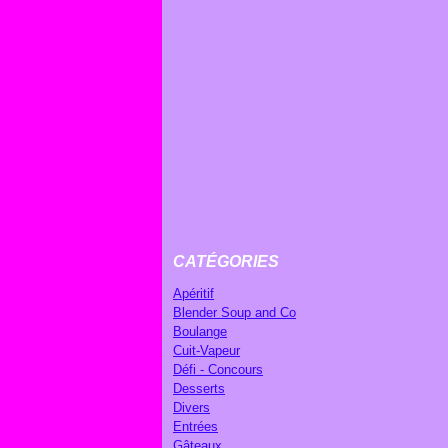
CATÉGORIES
Apéritif
Blender Soup and Co
Boulange
Cuit-Vapeur
Défi - Concours
Desserts
Divers
Entrées
Gâteaux