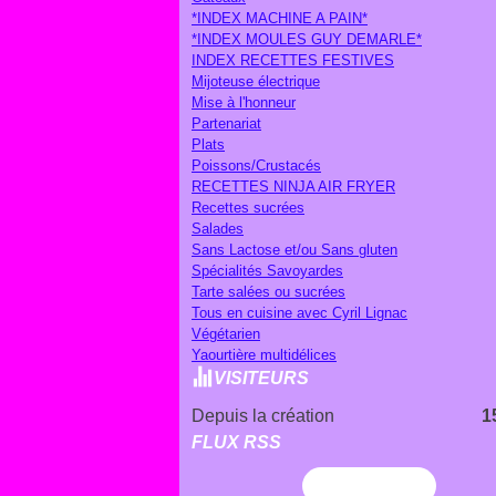
*INDEX MACHINE A PAIN*
*INDEX MOULES GUY DEMARLE*
INDEX RECETTES FESTIVES
Mijoteuse électrique
Mise à l'honneur
Partenariat
Plats
Poissons/Crustacés
RECETTES NINJA AIR FRYER
Recettes sucrées
Salades
Sans Lactose et/ou Sans gluten
Spécialités Savoyardes
Tarte salées ou sucrées
Tous en cuisine avec Cyril Lignac
Végétarien
Yaourtière multidélices
VISITEURS
Depuis la création
1
FLUX RSS
Flux RSS