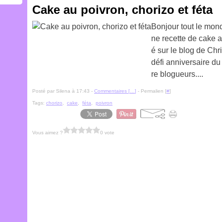
Cake au poivron, chorizo et féta
Bonjour tout le mon
ne recette de cake au
é sur le blog de Chr
défi anniversaire du
re blogueurs....
Posté par Silena à 17:43 -
Commentaires [
…
]
- Permalien [
#
]
Tags:
chorizo
,
cake
,
féta
,
poivron
Vous aimez ?
0 vote