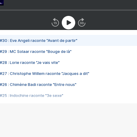
#30 : Eve Angeli raconte "Avant de partir"
#29 : MC Solaar raconte "Bouge de là"
28 : Lorie raconte "Je vais vite"
#27 : Christophe Willem raconte "Jacques a dit"
#26 : Chimène Badi raconte "Entre nous"
#25 : Indochine raconte "3e sexe"
#24 : Zaho raconte "C'est chelou"
#23 : Patrick Bruel raconte "Au café des délices"
#22 : Kyo raconte "Le chemin"