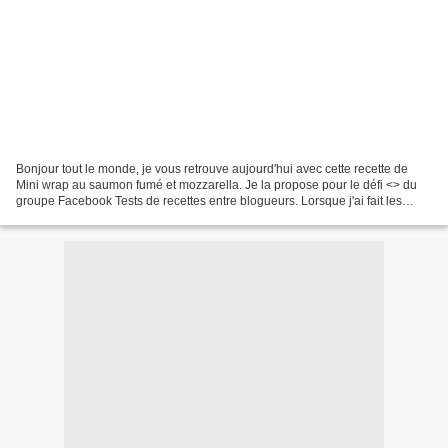
Bonjour tout le monde, je vous retrouve aujourd'hui avec cette recette de
Mini wrap au saumon fumé et mozzarella. Je la propose pour le défi <
> du
groupe Facebook Tests de recettes entre blogueurs. Lorsque j'ai fait les
courses il y avait...