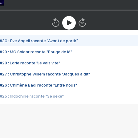
#30 : Eve Angeli raconte "Avant de partir"
#29 : MC Solaar raconte "Bouge de là"
28 : Lorie raconte "Je vais vite"
#27 : Christophe Willem raconte "Jacques a dit"
#26 : Chimène Badi raconte "Entre nous"
#25 : Indochine raconte "3e sexe"
#24 : Zaho raconte "C'est chelou"
#23 : Patrick Bruel raconte "Au café des délices"
#22 : Kyo raconte "Le chemin"