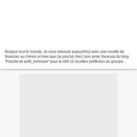
Bonjour tout le monde, Je vous retrouve aujourd'hui avec une recette de
financier au chèvre et miel que j'ai pioché chez mon amie Vanessa du blog
"Popote de petit_bohnium" pour le défi 10 recettes préférées du groupe
facebook Tests de recettes entre blogueurs....