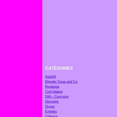
CATÉGORIES
Apéritif
Blender Soup and Co
Boulange
Cuit-Vapeur
Défi - Concours
Desserts
Divers
Entrées
Gâteaux