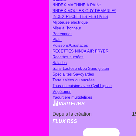
*INDEX MACHINE A PAIN*
*INDEX MOULES GUY DEMARLE*
INDEX RECETTES FESTIVES
Mijoteuse électrique
Mise à l'honneur
Partenariat
Plats
Poissons/Crustacés
RECETTES NINJA AIR FRYER
Recettes sucrées
Salades
Sans Lactose et/ou Sans gluten
Spécialités Savoyardes
Tarte salées ou sucrées
Tous en cuisine avec Cyril Lignac
Végétarien
Yaourtière multidélices
VISITEURS
Depuis la création
1
FLUX RSS
Flux RSS