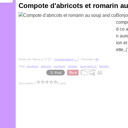
Compote d'abricots et romarin a
Bonjo
compo
d co a
n aur
ion et
ette, 
Posté par Silena à 17:57 -
Commentaires [
…
]
- Permalien [
#
]
Tags:
moulinex
,
abricots
,
compote
,
romarin
,
soup and co
,
blender
Vous aimez ?
0 vote