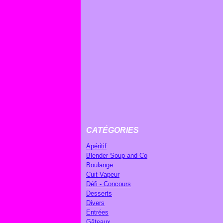
CATÉGORIES
Apéritif
Blender Soup and Co
Boulange
Cuit-Vapeur
Défi - Concours
Desserts
Divers
Entrées
Gâteaux