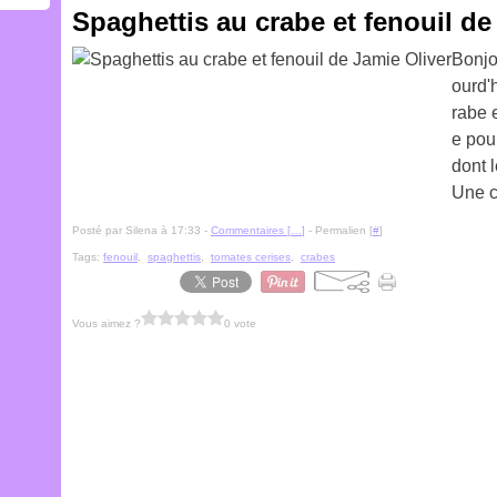
Spaghettis au crabe et fenouil de
Bonjo
ourd'
rabe e
e pou
dont 
Une c
Posté par Silena à 17:33 -
Commentaires [
…
]
- Permalien [
#
]
Tags:
fenouil
,
spaghettis
,
tomates cerises
,
crabes
Vous aimez ?
0 vote