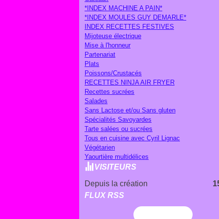
*INDEX MACHINE A PAIN*
*INDEX MOULES GUY DEMARLE*
INDEX RECETTES FESTIVES
Mijoteuse électrique
Mise à l'honneur
Partenariat
Plats
Poissons/Crustacés
RECETTES NINJA AIR FRYER
Recettes sucrées
Salades
Sans Lactose et/ou Sans gluten
Spécialités Savoyardes
Tarte salées ou sucrées
Tous en cuisine avec Cyril Lignac
Végétarien
Yaourtière multidélices
VISITEURS
Depuis la création
1
FLUX RSS
Flux RSS